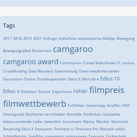
Tags
2017
2018
2019
2021
Anfrage
Aufnahme
automatische Abfolge
Bewegung
camgaroo
Bewegungspfad
Bluescreen
camgaroo award
Construction
Coreal VideoStudio 21
corona
Crowdfunding
Data Recovery
Datenrettung
Daten wiederherstellen
Edius 10
Decoration
Drama
Druckerpatronen
Edius 9; Mercalli 4
filmpreis
Edius x
Fehler
Elefanten
Encore
Exportieren
filmwettbewerb
Fx Effekte
Geburtstag
Giraffen
HDC
Hintergrund
Keyframes verschieben
Komödie
Konferenz
Lautstärke
lebensumstände
Liebe
Liebesfilm
Livestream
Menus
Monitor
Nachricht
Neuerung Edius X
Panasonic
Premiere cc
Premiere Pro
Romatik
safari
Schnittfenster
Spielfilm
statements
stimmungen
Tansania
Tricktechnik