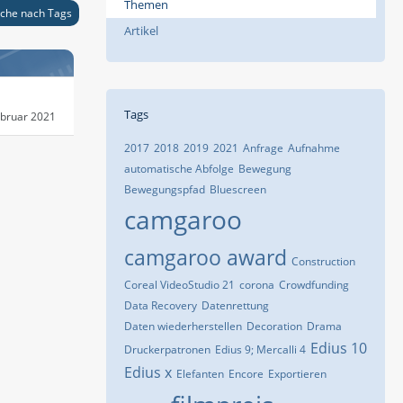
Themen
che nach Tags
Artikel
Tags
ebruar 2021
2017
2018
2019
2021
Anfrage
Aufnahme
automatische Abfolge
Bewegung
Bewegungspfad
Bluescreen
camgaroo
camgaroo award
Construction
Coreal VideoStudio 21
corona
Crowdfunding
Data Recovery
Datenrettung
Daten wiederherstellen
Decoration
Drama
Edius 10
Druckerpatronen
Edius 9; Mercalli 4
Edius x
Elefanten
Encore
Exportieren