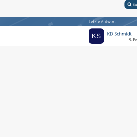
Su
Letzte Antwort
KD Schmidt
9. F