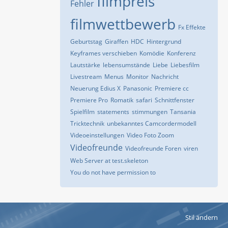
filmpreis
Fehler
filmwettbewerb
Fx Effekte
Geburtstag
Giraffen
HDC
Hintergrund
Keyframes verschieben
Komödie
Konferenz
Lautstärke
lebensumstände
Liebe
Liebesfilm
Livestream
Menus
Monitor
Nachricht
Neuerung Edius X
Panasonic
Premiere cc
Premiere Pro
Romatik
safari
Schnittfenster
Spielfilm
statements
stimmungen
Tansania
Tricktechnik
unbekanntes Camcordermodell
Videoeinstellungen
Video Foto Zoom
Videofreunde
Videofreunde Foren
viren
Web Server at test.skeleton
You do not have permission to
Stil ändern