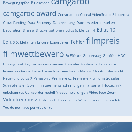
camgaroo
Bewegungspfad
Bluescreen
camgaroo award
Construction
Coreal VideoStudio 21
corona
Crowdfunding
Data Recovery
Datenrettung
Daten wiederherstellen
Edius 10
Decoration
Drama
Druckerpatronen
Edius 9; Mercalli 4
filmpreis
Edius x
Fehler
Elefanten
Encore
Exportieren
filmwettbewerb
Fx Effekte
Geburtstag
Giraffen
HDC
Hintergrund
Keyframes verschieben
Komödie
Konferenz
Lautstärke
lebensumstände
Liebe
Liebesfilm
Livestream
Menus
Monitor
Nachricht
Neuerung Edius X
Panasonic
Premiere cc
Premiere Pro
Romatik
safari
Schnittfenster
Spielfilm
statements
stimmungen
Tansania
Tricktechnik
unbekanntes Camcordermodell
Videoeinstellungen
Video Foto Zoom
Videofreunde
Videofreunde Foren
viren
Web Server at test.skeleton
You do not have permission to