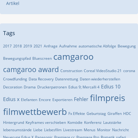
Artikel
Tags
2017
2018
2019
2021
Anfrage
Aufnahme
automatische Abfolge
Bewegung
camgaroo
Bewegungspfad
Bluescreen
camgaroo award
Construction
Coreal VideoStudio 21
corona
Crowdfunding
Data Recovery
Datenrettung
Daten wiederherstellen
Edius 10
Decoration
Drama
Druckerpatronen
Edius 9; Mercalli 4
filmpreis
Edius x
Fehler
Elefanten
Encore
Exportieren
filmwettbewerb
Fx Effekte
Geburtstag
Giraffen
HDC
Hintergrund
Keyframes verschieben
Komödie
Konferenz
Lautstärke
lebensumstände
Liebe
Liebesfilm
Livestream
Menus
Monitor
Nachricht
Neuerung Edius X
Panasonic
Premiere cc
Premiere Pro
Romatik
safari