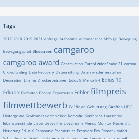
Tags
2017
2018
2019
2021
Anfrage
Aufnahme
automatische Abfolge
Bewegung
camgaroo
Bewegungspfad
Bluescreen
camgaroo award
Construction
Coreal VideoStudio 21
corona
Crowdfunding
Data Recovery
Datenrettung
Daten wiederherstellen
Edius 10
Decoration
Drama
Druckerpatronen
Edius 9; Mercalli 4
filmpreis
Edius x
Fehler
Elefanten
Encore
Exportieren
filmwettbewerb
Fx Effekte
Geburtstag
Giraffen
HDC
Hintergrund
Keyframes verschieben
Komödie
Konferenz
Lautstärke
lebensumstände
Liebe
Liebesfilm
Livestream
Menus
Monitor
Nachricht
Neuerung Edius X
Panasonic
Premiere cc
Premiere Pro
Romatik
safari
Schnittfenster
Spielfilm
statements
stimmungen
Tansania
Tricktechnik