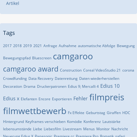
Artikel
Tags
2017
2018
2019
2021
Anfrage
Aufnahme
automatische Abfolge
Bewegung
camgaroo
Bewegungspfad
Bluescreen
camgaroo award
Construction
Coreal VideoStudio 21
corona
Crowdfunding
Data Recovery
Datenrettung
Daten wiederherstellen
Edius 10
Decoration
Drama
Druckerpatronen
Edius 9; Mercalli 4
filmpreis
Edius x
Fehler
Elefanten
Encore
Exportieren
filmwettbewerb
Fx Effekte
Geburtstag
Giraffen
HDC
Hintergrund
Keyframes verschieben
Komödie
Konferenz
Lautstärke
lebensumstände
Liebe
Liebesfilm
Livestream
Menus
Monitor
Nachricht
Neuerung Edius X
Panasonic
Premiere cc
Premiere Pro
Romatik
safari