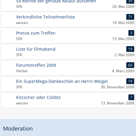
So könnte der genaue Ablauf aussehen
39
SFK
20. Mai 2009
Verbindliche Teilnehmerliste
71
weizen
18. Mai 2009
Presse zum Treffen
3
SFK
13. Mai 2009
Liste für Filmabend
19
SFK
2. Mai 2009
Forumstreffen 2009
60
Herbie
4. März 2009
Ein SuperMega-Dankeschön an Herrn Weigel
18
SFK
30. November 2008
Kitzscher oder Colditz
7
weizen
13. November 2008
Moderation