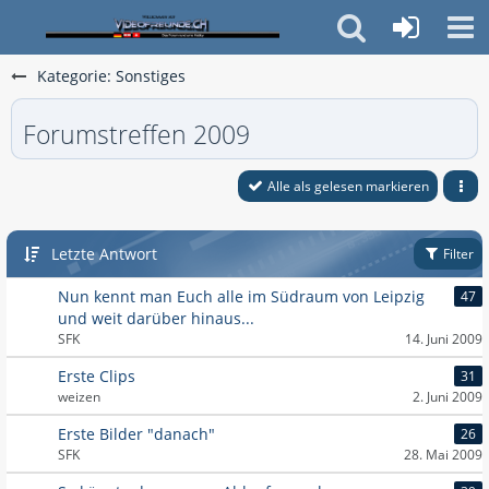
Kategorie: Sonstiges
Forumstreffen 2009
Alle als gelesen markieren
Letzte Antwort
Filter
Nun kennt man Euch alle im Südraum von Leipzig
47
und weit darüber hinaus...
SFK
14. Juni 2009
Erste Clips
31
weizen
2. Juni 2009
Erste Bilder "danach"
26
SFK
28. Mai 2009