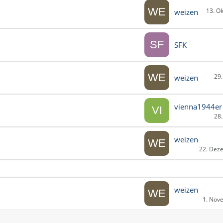
13. O
weizen
SFK
29
weizen
vienna1944er
28
weizen
22. Dez
weizen
1. Nov