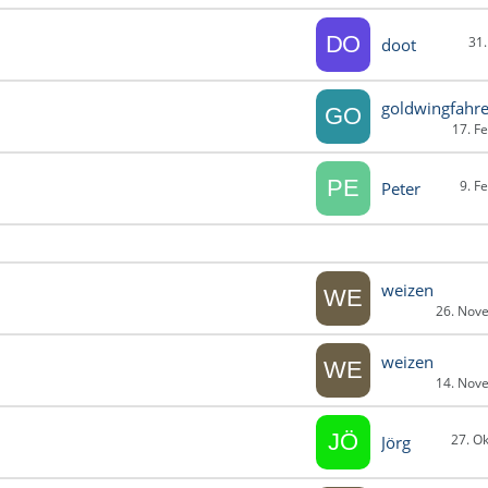
31
doot
goldwingfahre
17. F
9. F
Peter
weizen
26. Nov
weizen
14. Nov
27. O
Jörg