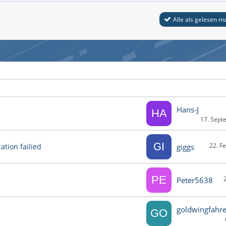
Alle als gelesen m
Hans-J
17. Sept
22. F
ation failied
giggs
Peter5638
goldwingfahre